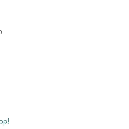
0
op!