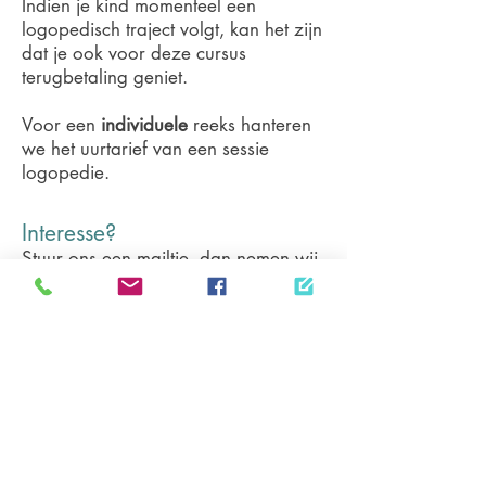
Indien je kind momenteel een
logopedisch traject volgt, kan het zijn
dat je ook voor deze cursus
terugbetaling geniet.
Voor een
individuele
reeks hanteren
we het uurtarief van een sessie
logopedie.
Interesse?
Stuur ons een mailtje, dan nemen wij
contact op zodra een nieuwe reeks
start!
Meer info?
Zijn jullie met een groep ouders of
familie die graag samen een cursus
volgen?
Zou je graag deze cursus laten
doorgaan voor ouders van je school